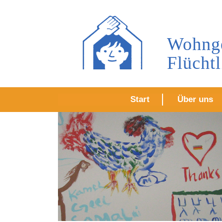
Wohnge
Flücht
Start
Über uns