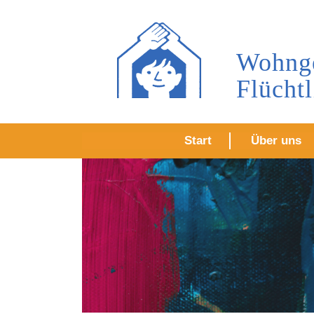
Wohnge
Flücht
Start
Über uns